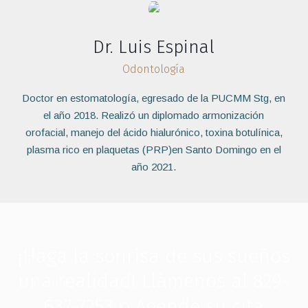
Dr. Luis Espinal
Odontología
Doctor en estomatología, egresado de la PUCMM Stg, en
el año 2018. Realizó un diplomado armonización
orofacial, manejo del ácido hialurónico, toxina botulínica,
plasma rico en plaquetas (PRP)en Santo Domingo en el
año 2021.
¡Haga la sonrisa de sus sueños
una realidad! Llámenos al 829-
637-7253 o
Agende su cita